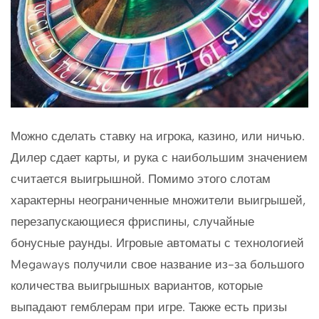
Можно сделать ставку на игрока, казино, или ничью.
Дилер сдает карты, и рука с наибольшим значением
считается выигрышной. Помимо этого слотам
характерны неограниченные множители выигрышей,
перезапускающиеся фриспины, случайные
бонусные раунды. Игровые автоматы с технологией
Megaways получили свое название из-за большого
количества выигрышных вариантов, которые
выпадают гемблерам при игре. Также есть призы