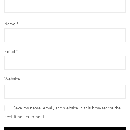
Name
*
Email
*
Website
Save my name, email, and website in this browser for the
next time I comment.