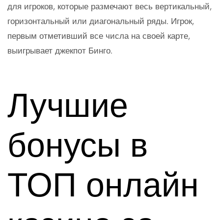
для игроков, которые размечают весь вертикальный,
горизонтальный или диагональный ряды. Игрок,
первым отметивший все числа на своей карте,
выигрывает джекпот Бинго.
Лучшие
бонусы в
ТОП онлайн