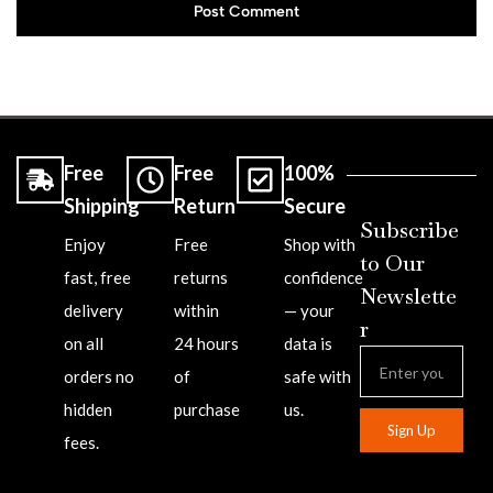
Post Comment
Free
Free
100%
Shipping
Return
Secure
Subscribe
Enjoy
Free
Shop with
to Our
fast, free
returns
confidence
Newslette
delivery
within
— your
r
on all
24 hours
data is
orders no
of
safe with
hidden
purchase
us.
Sign Up
fees.