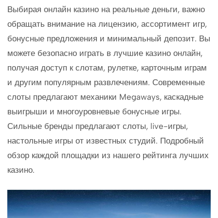
Выбирая онлайн казино на реальные деньги, важно
обращать внимание на лицензию, ассортимент игр,
бонусные предложения и минимальный депозит. Вы
можете безопасно играть в лучшие казино онлайн,
получая доступ к слотам, рулетке, карточным играм
и другим популярным развлечениям. Современные
слоты предлагают механики Megaways, каскадные
выигрыши и многоуровневые бонусные игры.
Сильные бренды предлагают слоты, live-игры,
настольные игры от известных студий. Подробный
обзор каждой площадки из нашего рейтинга лучших
казино.