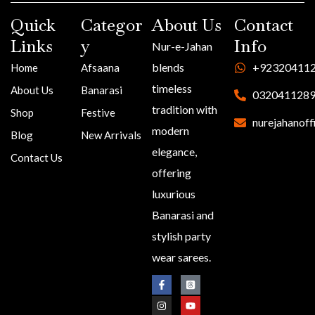
Quick
Categor
About Us
Contact
Links
y
Info
Nur-e-Jahan
blends
+92320411
Home
Afsaana
timeless
About Us
Banarasi
032041128
tradition with
Shop
Festive
nurejahanoff
modern
Blog
New Arrivals
elegance,
Contact Us
offering
luxurious
Banarasi and
stylish party
wear sarees.