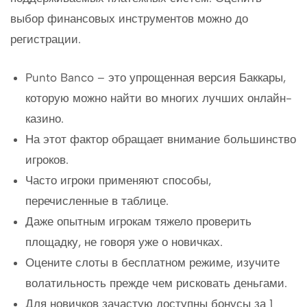
выбор финансовых инструментов можно до
регистрации.
Punto Banco – это упрощенная версия Баккары,
которую можно найти во многих лучших онлайн-
казино.
На этот фактор обращает внимание большинство
игроков.
Часто игроки применяют способы,
перечисленные в таблице.
Даже опытным игрокам тяжело проверить
площадку, не говоря уже о новичках.
Оцените слоты в бесплатном режиме, изучите
волатильность прежде чем рисковать деньгами.
Для новичков зачастую доступны бонусы за 1