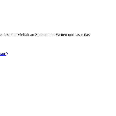
genieße die Vielfalt an Spielen und Wetten und lasse das
ами