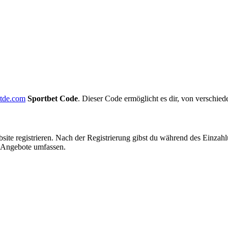
etde.com
Sportbet Code
. Dieser Code ermöglicht es dir, von verschie
bsite registrieren. Nach der Registrierung gibst du während des Einz
e Angebote umfassen.