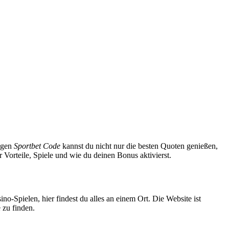
tigen
Sportbet Code
kannst du nicht nur die besten Quoten genießen,
r Vorteile, Spiele und wie du deinen Bonus aktivierst.
sino-Spielen, hier findest du alles an einem Ort. Die Website ist
 zu finden.