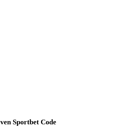
iven Sportbet Code