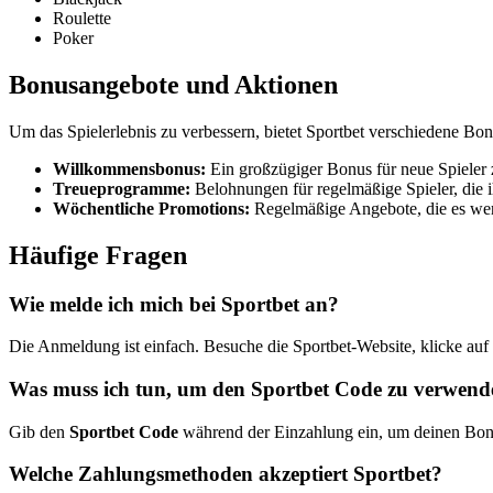
Roulette
Poker
Bonusangebote und Aktionen
Um das Spielerlebnis zu verbessern, bietet Sportbet verschiedene Bon
Willkommensbonus:
Ein großzügiger Bonus für neue Spieler
Treueprogramme:
Belohnungen für regelmäßige Spieler, die i
Wöchentliche Promotions:
Regelmäßige Angebote, die es wert
Häufige Fragen
Wie melde ich mich bei Sportbet an?
Die Anmeldung ist einfach. Besuche die Sportbet-Website, klicke au
Was muss ich tun, um den Sportbet Code zu verwen
Gib den
Sportbet Code
während der Einzahlung ein, um deinen Bonu
Welche Zahlungsmethoden akzeptiert Sportbet?