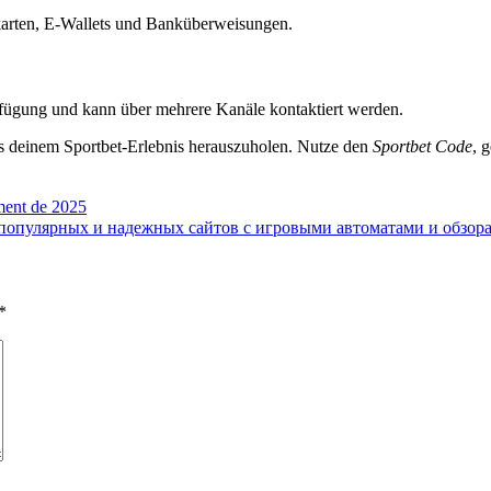
tkarten, E-Wallets und Banküberweisungen.
erfügung und kann über mehrere Kanäle kontaktiert werden.
aus deinem Sportbet-Erlebnis herauszuholen. Nutze den
Sportbet Code
, 
ement de 2025
0 популярных и надежных сайтов с игровыми автоматами и обзор
*