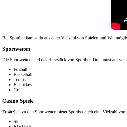
Bei Sportbet kannst du aus einer Vielzahl von Spielen und Wettmöglic
Sportwetten
Die Sportwetten sind das Herzstück von Sportbet. Du kannst auf versc
Fußball
Basketball
Tennis
Eishockey
Golf
Casino Spiele
Zusätzlich zu den Sportwetten bietet Sportbet auch eine Vielzahl von 
Slots
Blackjack