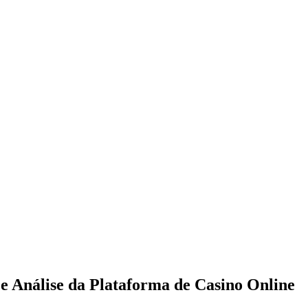
e Análise da Plataforma de Casino Online