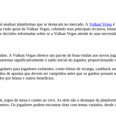
ial analisar plataformas que se destacam no mercado. A
Vulkan Vegas
é 
a visão geral da Vulkan Vegas, cobrindo seus principais recursos, bónu
ar decisões informadas sobre se a Vulkan Vegas atende às suas necessid
line. A Vulkan Vegas oferece um pacote de boas-vindas aos novos jogad
umentar significativamente o saldo inicial do jogador, proporcionando 
lares para jogadores existentes, como bónus de recarga, cashback sem
isitos de apostas que devem ser cumpridos antes que os ganhos possam
s por bónus e outros benefícios.
s, jogos de mesa e casino ao vivo. As slots são o destaque da platafor
os. Os jogadores podem encontrar slots com temas variados, desde aven