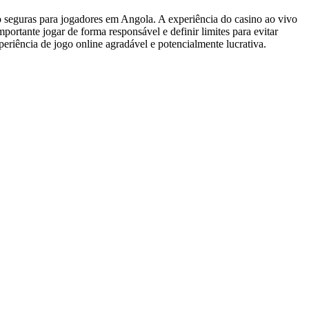
 seguras para jogadores em Angola. A experiência do casino ao vivo
ortante jogar de forma responsável e definir limites para evitar
riência de jogo online agradável e potencialmente lucrativa.