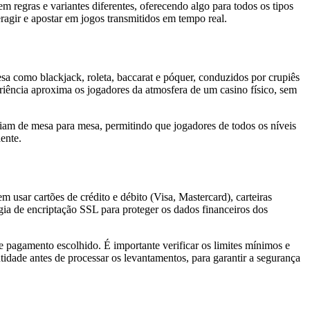
 regras e variantes diferentes, oferecendo algo para todos os tipos
ragir e apostar em jogos transmitidos em tempo real.
a como blackjack, roleta, baccarat e póquer, conduzidos por crupiês
periência aproxima os jogadores da atmosfera de um casino físico, sem
riam de mesa para mesa, permitindo que jogadores de todos os níveis
ente.
sar cartões de crédito e débito (Visa, Mastercard), carteiras
ogia de encriptação SSL para proteger os dados financeiros dos
pagamento escolhido. É importante verificar os limites mínimos e
dade antes de processar os levantamentos, para garantir a segurança