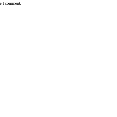
me I comment.