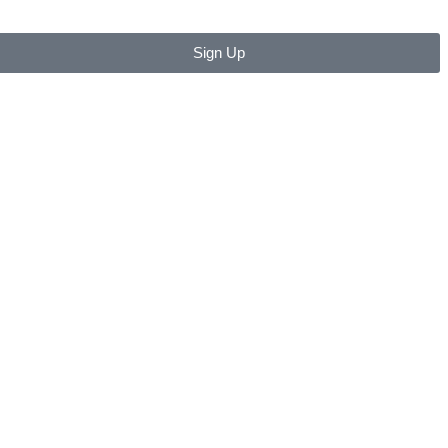
Sign Up