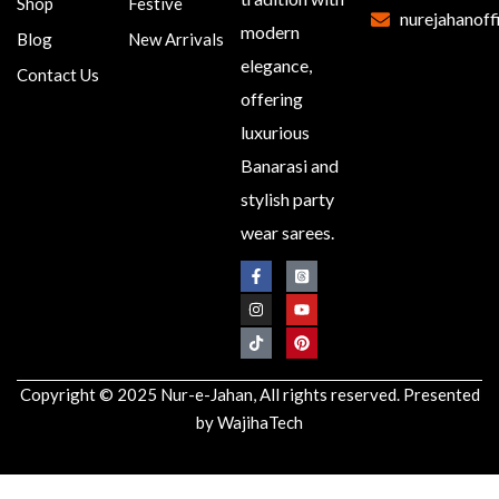
Shop
Festive
nurejahanoff
modern
Blog
New Arrivals
elegance,
Contact Us
offering
luxurious
Banarasi and
stylish party
wear sarees.
Copyright © 2025 Nur-e-Jahan, All rights reserved. Presented
by
WajihaTech