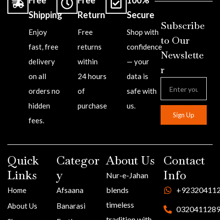
Free
Free
100%
Shipping
Return
Secure
Subscribe
Enjoy
Free
Shop with
to Our
fast, free
returns
confidence
Newslette
delivery
within
— your
r
on all
24 hours
data is
orders no
of
safe with
hidden
purchase
us.
Sign Up
fees.
Quick
Categor
About Us
Contact
Links
y
Info
Nur-e-Jahan
blends
+92320411
Home
Afsaana
timeless
About Us
Banarasi
032041128
tradition with