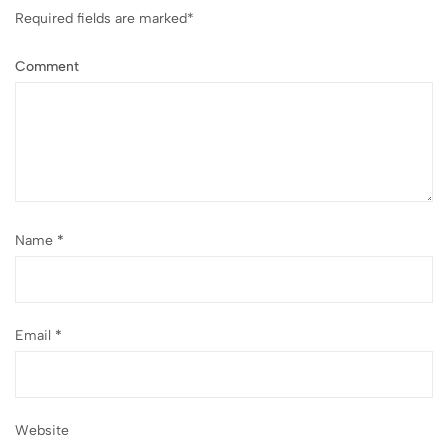
Required fields are marked
*
Comment
Name
*
Email
*
Website