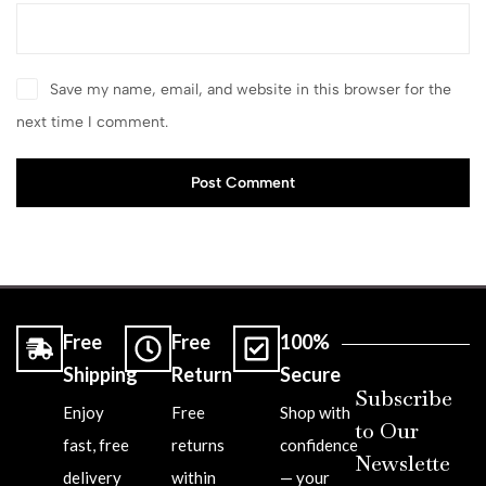
Save my name, email, and website in this browser for the
next time I comment.
Post Comment
Free
Free
100%
Shipping
Return
Secure
Subscribe
Enjoy
Free
Shop with
to Our
fast, free
returns
confidence
Newslette
delivery
within
— your