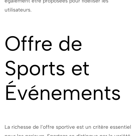
également être proposées pour fidéliser les
utilisateurs.
Offre de
Sports et
Événements
La richesse de l’offre sportive est un critère essentiel
pour les parieurs. Sportaza se distingue par la variété