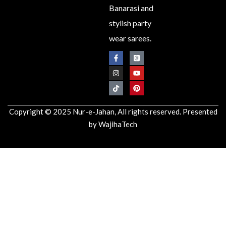
Banarasi and
stylish party
wear sarees.
Copyright © 2025 Nur-e-Jahan, All rights reserved. Presented
by
WajihaTech