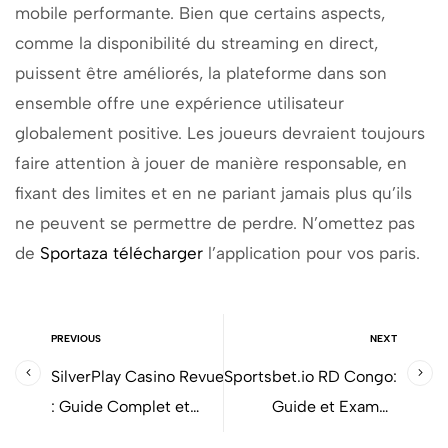
mobile performante. Bien que certains aspects,
comme la disponibilité du streaming en direct,
puissent être améliorés, la plateforme dans son
ensemble offre une expérience utilisateur
globalement positive. Les joueurs devraient toujours
faire attention à jouer de manière responsable, en
fixant des limites et en ne pariant jamais plus qu’ils
ne peuvent se permettre de perdre. N’omettez pas
de
Sportaza télécharger
l’application pour vos paris.
PREVIOUS
NEXT
SilverPlay Casino Revue
Sportsbet.io RD Congo:
: Guide Complet et
Guide et Examen
Expérience Utilisateur
Complet