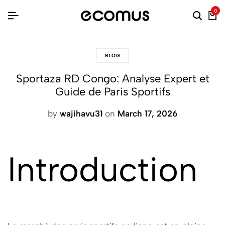
0
BLOG
Sportaza RD Congo: Analyse Expert et
Guide de Paris Sportifs
by
wajihavu31
on
March 17, 2026
Introduction