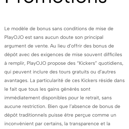
Le modèle de bonus sans conditions de mise de
PlayOJO est sans aucun doute son principal
argument de vente. Au lieu d’offrir des bonus de
dépôt avec des exigences de mise souvent difficiles
à remplir, PlayOJO propose des “Kickers” quotidiens,
qui peuvent inclure des tours gratuits ou d’autres
avantages. La particularité de ces Kickers réside dans
le fait que tous les gains générés sont
immédiatement disponibles pour le retrait, sans
aucune restriction. Bien que l’absence de bonus de
dépôt traditionnels puisse être perçue comme un
inconvénient par certains, la transparence et la