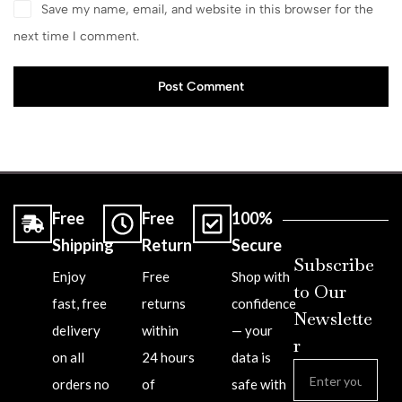
Save my name, email, and website in this browser for the
next time I comment.
Post Comment
Free
Free
100%
Shipping
Return
Secure
Subscribe
Enjoy
Free
Shop with
to Our
fast, free
returns
confidence
Newslette
delivery
within
— your
r
on all
24 hours
data is
orders no
of
safe with