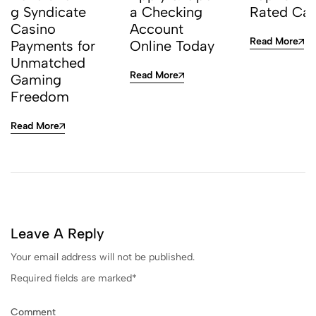
g Syndicate
a Checking
Rated Cas
Casino
Account
Read More
Payments for
Online Today
Unmatched
Read More
Gaming
Freedom
Read More
Leave A Reply
Your email address will not be published.
Required fields are marked
*
Comment