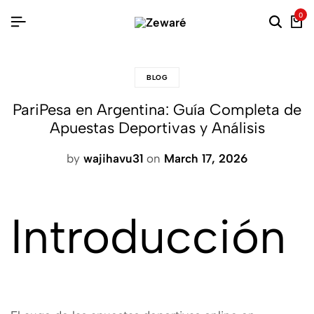
0
BLOG
PariPesa en Argentina: Guía Completa de
Apuestas Deportivas y Análisis
by
wajihavu31
on
March 17, 2026
Introducción