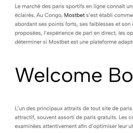
Le marché des paris sportifs en ligne connaît une
éclairés. Au Congo,
Mostbet
s’est établi comme 
abordant ses points forts, ses faiblesses et son
proposées, l’expérience de pari en direct, les op
déterminer si Mostbet est une plateforme adapté
Welcome Bon
L’un des principaux attraits de tout site de pa
attractif, souvent assorti de paris gratuits. Les 
examinées attentivement afin d’optimiser leur ut