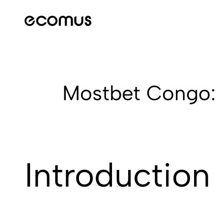
Zewaré
Luxury
in
Every
Fold.
Mostbet Congo: 
Introduction