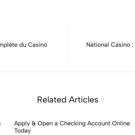
mplète du Casino
National Casino 
Related Articles
s
Apply & Open a Checking Account Online
Today