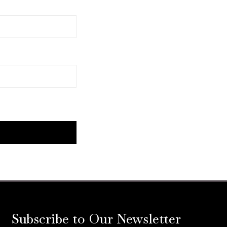
Subscribe to Our Newsletter