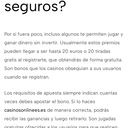
seguros?
Por si fuera poco, incluso algunos te permiten jugar y
ganar dinero sin invertir. Usualmente estos premios
pueden llegar a ser hasta 20 euros o 20 tiradas
gratis al registrarte, que obtendrás de forma gratuita.
Son bonos que los casinos obsequian a sus usuarios
cuando se registran.
Los requisitos de apuesta siempre indican cuantas
veces debes apostar el bono. Si lo haces
casinosonlinees.es
de manera correcta, podrás
recibir las ganancias y luego retirarlo. Son jugadas
gratuitas ofrecidas a los usuarios para que realicen