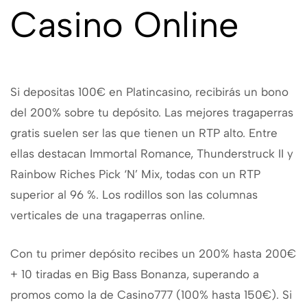
Casino Online
Si depositas 100€ en Platincasino, recibirás un bono
del 200% sobre tu depósito. Las mejores tragaperras
gratis suelen ser las que tienen un RTP alto. Entre
ellas destacan Immortal Romance, Thunderstruck II y
Rainbow Riches Pick ‘N’ Mix, todas con un RTP
superior al 96 %. Los rodillos son las columnas
verticales de una tragaperras online.
Con tu primer depósito recibes un 200% hasta 200€
+ 10 tiradas en Big Bass Bonanza, superando a
promos como la de Casino777 (100% hasta 150€). Si