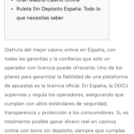
Ruleta Sin Depósito España: Todo lo
que necesitas saber
Disfruta del mejor casino online en España, con
todas las garantías y la confianza que solo un
operador con licencia puede ofrecerte. Uno de los
pilares para garantizar la fiabilidad de una plataforma
de apuestas es la licencia oficial. En España, la DGOJ
supervisa y regula los operadores, asegurando que
cumplan con altos estándares de seguridad,
transparencia y protección a los consumidores. Sí, es
totalmente posible ganar dinero real en casinos
online con bono sin depósito, siempre que cumplas