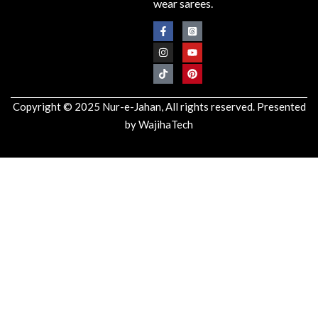
wear sarees.
Copyright © 2025 Nur-e-Jahan, All rights reserved. Presented
by
WajihaTech