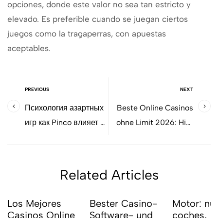
opciones, donde este valor no sea tan estricto y
elevado. Es preferible cuando se juegan ciertos
juegos como la tragaperras, con apuestas
aceptables.
PREVIOUS
NEXT
Психология азартных
Beste Online Casinos
игр как Pinco влияет на
ohne Limit 2026: Hier
поведение игроков
kein 1-Limit
Related Articles
Los Mejores
Bester Casino-
Motor: nu
Casinos Online
Software- und
coches,