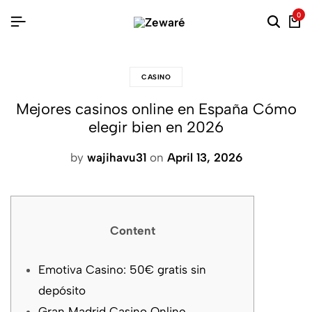
0
CASINO
Mejores casinos online en España Cómo
elegir bien en 2026
by
wajihavu31
on
April 13, 2026
Content
Emotiva Casino: 50€ gratis sin
depósito
Gran Madrid Casino Online