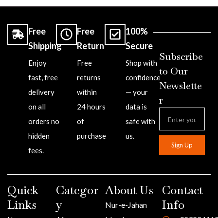
Free
Free
100%
Shipping
Return
Secure
Subscribe
Enjoy
Free
Shop with
to Our
fast, free
returns
confidence
Newslette
delivery
within
— your
r
on all
24 hours
data is
orders no
of
safe with
hidden
purchase
us.
Sign Up
fees.
Quick
Categor
About Us
Contact
Links
y
Info
Nur-e-Jahan