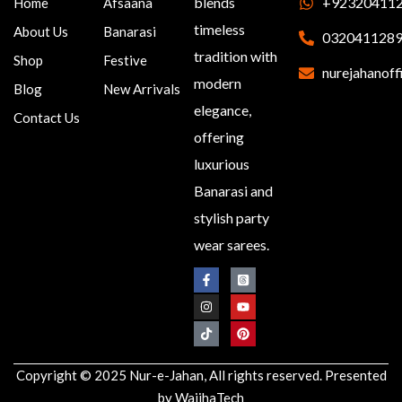
blends
+92320411
Home
Afsaana
timeless
About Us
Banarasi
032041128
tradition with
Shop
Festive
nurejahanoff
modern
Blog
New Arrivals
elegance,
Contact Us
offering
luxurious
Banarasi and
stylish party
wear sarees.
Copyright © 2025 Nur-e-Jahan, All rights reserved. Presented
by
WajihaTech