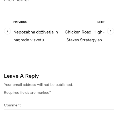
PREVIOUS
NEXT
Nepozabna doživetja in
Chicken Road: High-
nagrade v svetu
Stakes Strategy and
kazinoja Fezbet
Timing
Leave A Reply
Your email address will not be published.
Required fields are marked
*
Comment