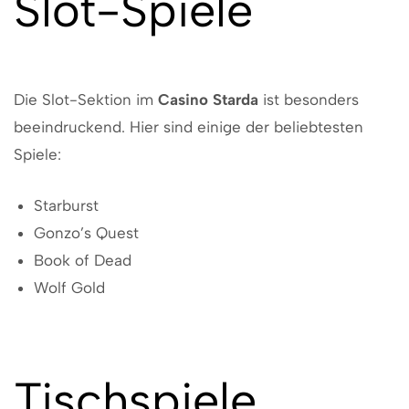
Slot-Spiele
Die Slot-Sektion im
Casino Starda
ist besonders
beeindruckend. Hier sind einige der beliebtesten
Spiele:
Starburst
Gonzo’s Quest
Book of Dead
Wolf Gold
Tischspiele