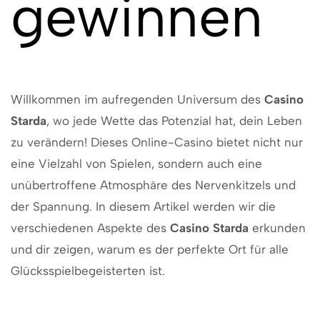
gewinnen
Willkommen im aufregenden Universum des
Casino
Starda
, wo jede Wette das Potenzial hat, dein Leben
zu verändern! Dieses Online-Casino bietet nicht nur
eine Vielzahl von Spielen, sondern auch eine
unübertroffene Atmosphäre des Nervenkitzels und
der Spannung. In diesem Artikel werden wir die
verschiedenen Aspekte des
Casino Starda
erkunden
und dir zeigen, warum es der perfekte Ort für alle
Glücksspielbegeisterten ist.