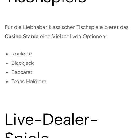
Für die Liebhaber klassischer Tischspiele bietet das
Casino Starda
eine Vielzahl von Optionen:
Roulette
Blackjack
Baccarat
Texas Hold’em
Live-Dealer-