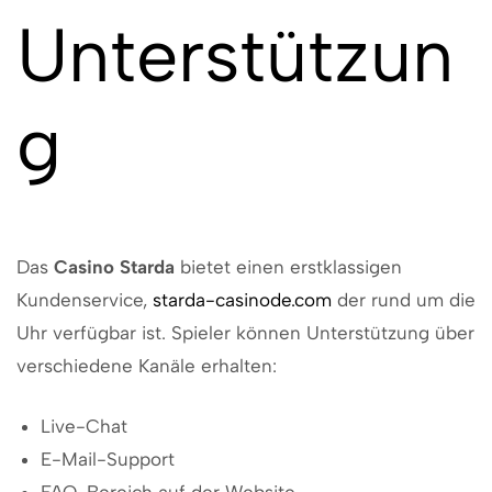
Unterstützun
g
Das
Casino Starda
bietet einen erstklassigen
Kundenservice,
starda-casinode.com
der rund um die
Uhr verfügbar ist. Spieler können Unterstützung über
verschiedene Kanäle erhalten:
Live-Chat
E-Mail-Support