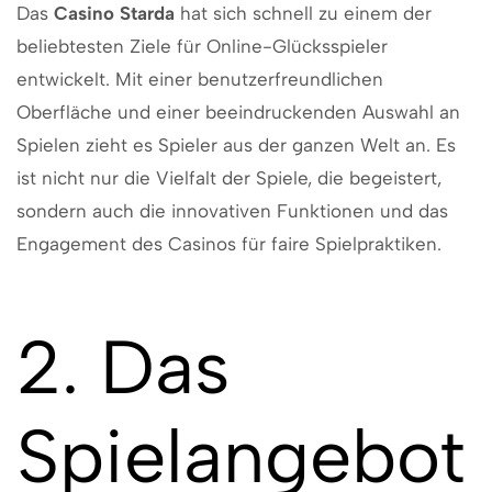
Das
Casino Starda
hat sich schnell zu einem der
beliebtesten Ziele für Online-Glücksspieler
entwickelt. Mit einer benutzerfreundlichen
Oberfläche und einer beeindruckenden Auswahl an
Spielen zieht es Spieler aus der ganzen Welt an. Es
ist nicht nur die Vielfalt der Spiele, die begeistert,
sondern auch die innovativen Funktionen und das
Engagement des Casinos für faire Spielpraktiken.
2. Das
Spielangebot