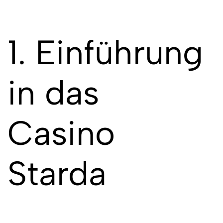
1. Einführung
in das
Casino
Starda