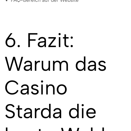
FAQ-Bereich auf der Website
6. Fazit:
Warum das
Casino
Starda die