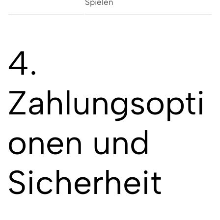
Spielen
4.
Zahlungsopti
onen und
Sicherheit