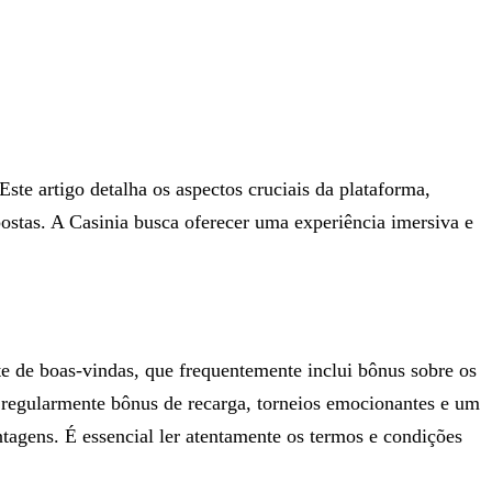
ste artigo detalha os aspectos cruciais da plataforma,
postas. A Casinia busca oferecer uma experiência imersiva e
 de boas-vindas, que frequentemente inclui bônus sobre os
e regularmente bônus de recarga, torneios emocionantes e um
agens. É essencial ler atentamente os termos e condições