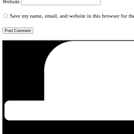
Website
Save my name, email, and website in this browser for th
Post Comment