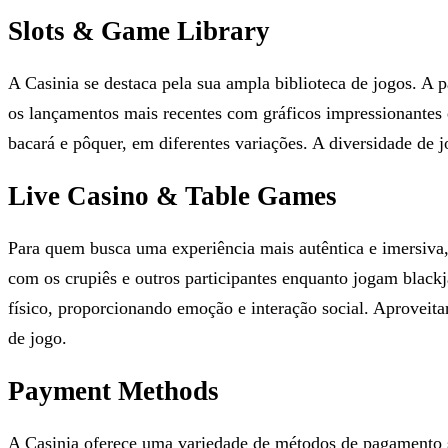
Slots & Game Library
A Casinia se destaca pela sua ampla biblioteca de jogos. A p
os lançamentos mais recentes com gráficos impressionantes 
bacará e pôquer, em diferentes variações. A diversidade de j
Live Casino & Table Games
Para quem busca uma experiência mais autêntica e imersiva,
com os crupiês e outros participantes enquanto jogam blackj
físico, proporcionando emoção e interação social. Aproveit
de jogo.
Payment Methods
A Casinia oferece uma variedade de métodos de pagamento se