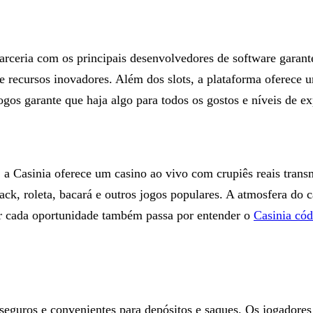
arceria com os principais desenvolvedores de software garante
e recursos inovadores. Além dos slots, a plataforma oferece 
ogos garante que haja algo para todos os gostos e níveis de ex
 a Casinia oferece um casino ao vivo com crupiês reais trans
ack, roleta, bacará e outros jogos populares. A atmosfera do 
ar cada oportunidade também passa por entender o
Casinia có
guros e convenientes para depósitos e saques. Os jogadores p