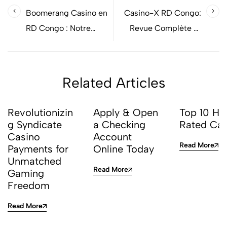
Boomerang Casino en
Casino-X RD Congo:
RD Congo : Notre
Revue Complète et
Analyse, Guide et Avis
Guide d'Expérience du
Honnête
Bookmaker
Related Articles
Revolutionizin
Apply & Open
Top 10 Hi
g Syndicate
a Checking
Rated Cas
Casino
Account
Read More
Payments for
Online Today
Unmatched
Read More
Gaming
Freedom
Read More