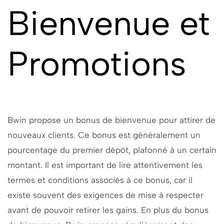
Bienvenue et
Promotions
Bwin propose un bonus de bienvenue pour attirer de
nouveaux clients. Ce bonus est généralement un
pourcentage du premier dépôt, plafonné à un certain
montant. Il est important de lire attentivement les
termes et conditions associés à ce bonus, car il
existe souvent des exigences de mise à respecter
avant de pouvoir retirer les gains. En plus du bonus