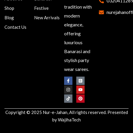
032041128
tradition with
Shop
Festive
nurejahanoff
modern
Blog
New Arrivals
elegance,
Contact Us
offering
luxurious
Banarasi and
stylish party
wear sarees.
Copyright © 2025 Nur-e-Jahan, All rights reserved. Presented
by
WajihaTech