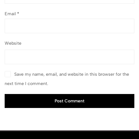
Email
*
Website
Save my name, email, and website in this browser for the
next time I comment.
Post Comment