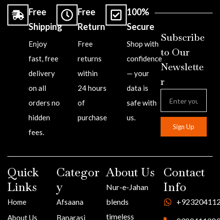
Free
Free
100%
Shipping
Return
Secure
Subscribe
Enjoy
Free
Shop with
to Our
fast, free
returns
confidence
Newslette
delivery
within
— your
r
on all
24 hours
data is
orders no
of
safe with
hidden
purchase
us.
Sign Up
fees.
Quick
Categor
About Us
Contact
Links
y
Info
Nur-e-Jahan
blends
+92320411
Home
Afsaana
timeless
About Us
Banarasi