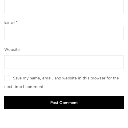
Email
*
Website
Save my name, email, and website in this browser for the
next time I comment.
Post Comment