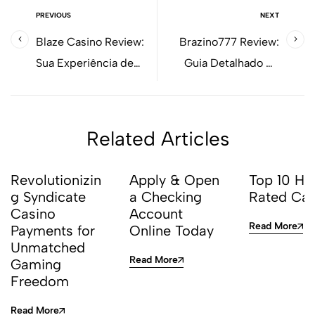
PREVIOUS
NEXT
Blaze Casino Review:
Brazino777 Review:
Sua Experiência de
Guia Detalhado de
Jogo no Brasil
Apostas Online no
Brasil
Related Articles
Revolutionizin
Apply & Open
Top 10 Hi
g Syndicate
a Checking
Rated Cas
Casino
Account
Read More
Payments for
Online Today
Unmatched
Read More
Gaming
Freedom
Read More