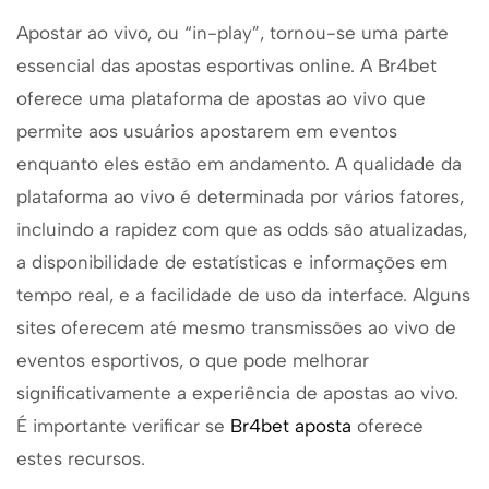
Apostar ao vivo, ou “in-play”, tornou-se uma parte
essencial das apostas esportivas online. A Br4bet
oferece uma plataforma de apostas ao vivo que
permite aos usuários apostarem em eventos
enquanto eles estão em andamento. A qualidade da
plataforma ao vivo é determinada por vários fatores,
incluindo a rapidez com que as odds são atualizadas,
a disponibilidade de estatísticas e informações em
tempo real, e a facilidade de uso da interface. Alguns
sites oferecem até mesmo transmissões ao vivo de
eventos esportivos, o que pode melhorar
significativamente a experiência de apostas ao vivo.
É importante verificar se
Br4bet aposta
oferece
estes recursos.