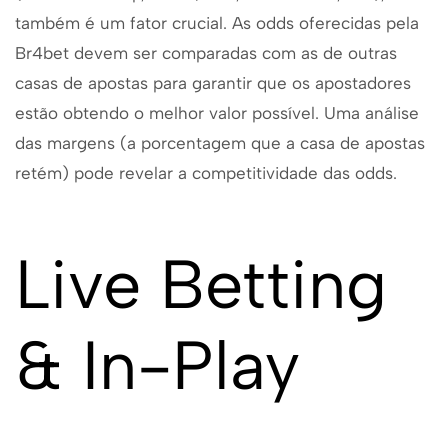
também é um fator crucial. As odds oferecidas pela
Br4bet devem ser comparadas com as de outras
casas de apostas para garantir que os apostadores
estão obtendo o melhor valor possível. Uma análise
das margens (a porcentagem que a casa de apostas
retém) pode revelar a competitividade das odds.
Live Betting
& In-Play