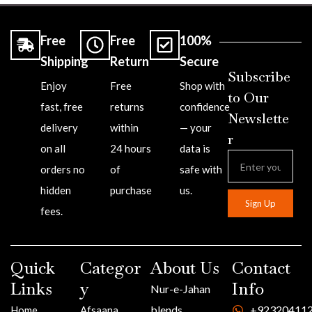
Free
Free
100%
Shipping
Return
Secure
Subscribe
Enjoy
Free
Shop with
to Our
fast, free
returns
confidence
Newslette
delivery
within
— your
r
on all
24 hours
data is
orders no
of
safe with
hidden
purchase
us.
Sign Up
fees.
Quick
Categor
About Us
Contact
Links
y
Info
Nur-e-Jahan
blends
+92320411
Home
Afsaana