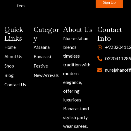
Sign Up
fees.
Quick
Categor
About Us
Contact
Links
y
Info
Nur-e-Jahan
blends
+92320411
Home
Afsaana
timeless
About Us
Banarasi
032041128
tradition with
Shop
Festive
nurejahanoff
modern
Blog
New Arrivals
elegance,
Contact Us
offering
luxurious
Banarasi and
stylish party
wear sarees.