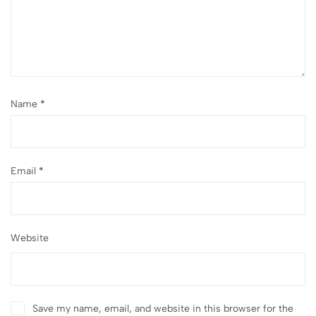
Name
*
Email
*
Website
Save my name, email, and website in this browser for the