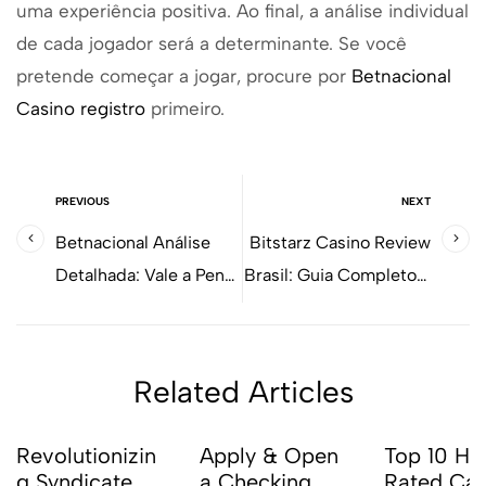
uma experiência positiva. Ao final, a análise individual
de cada jogador será a determinante. Se você
pretende começar a jogar, procure por
Betnacional
Casino registro
primeiro.
PREVIOUS
NEXT
Betnacional Análise
Bitstarz Casino Review
Detalhada: Vale a Pena
Brasil: Guia Completo e
Apostar no Brasil?
Experiência
Related Articles
Revolutionizin
Apply & Open
Top 10 Hi
g Syndicate
a Checking
Rated Cas