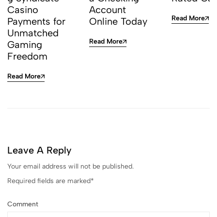
Casino
Account
Read More
Payments for
Online Today
Unmatched
Read More
Gaming
Freedom
Read More
Leave A Reply
Your email address will not be published.
Required fields are marked
*
Comment