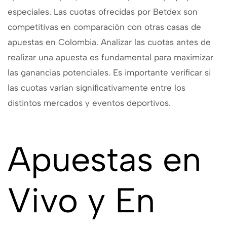
especiales. Las cuotas ofrecidas por Betdex son
competitivas en comparación con otras casas de
apuestas en Colombia. Analizar las cuotas antes de
realizar una apuesta es fundamental para maximizar
las ganancias potenciales. Es importante verificar si
las cuotas varían significativamente entre los
distintos mercados y eventos deportivos.
Apuestas en
Vivo y En