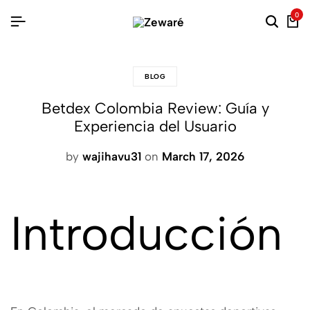
0
BLOG
Betdex Colombia Review: Guía y
Experiencia del Usuario
by
wajihavu31
on
March 17, 2026
Introducción