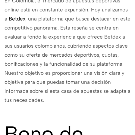
En Colombia, el mercado de apuestas deportivas
online está en constante expansión. Hoy analizamos
a
Betdex
, una plataforma que busca destacar en este
competitivo panorama. Esta reseña se centra en
evaluar a fondo la experiencia que ofrece Betdex a
sus usuarios colombianos, cubriendo aspectos clave
como su oferta de mercados deportivos, cuotas,
bonificaciones y la funcionalidad de su plataforma.
Nuestro objetivo es proporcionar una visión clara y
objetiva para que puedas tomar una decisión
informada sobre si esta casa de apuestas se adapta a
tus necesidades.
Bono de