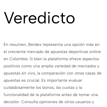
Veredicto
En resumen, Betdex representa una opción más en
el creciente mercado de apuestas deportivas online
en Colombia. Si bien la plataforma ofrece aspectos
positivos como una amplia variedad de mercados y
apuestas en vivo, la comparación con otras casas de
apuestas es crucial. Es importante evaluar
cuidadosamente los bonos, las cuotas y la
funcionalidad de la plataforma antes de tomar una
decisión. Consulta opiniones de otros usuarios y