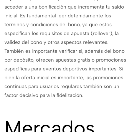
acceder a una bonificación que incrementa tu saldo
inicial. Es fundamental leer detenidamente los
términos y condiciones del bono, ya que estos
especifican los requisitos de apuesta (rollover), la
validez del bono y otros aspectos relevantes.
También es importante verificar si, además del bono
por depósito, ofrecen apuestas gratis o promociones
específicas para eventos deportivos importantes. Si
bien la oferta inicial es importante, las promociones
continuas para usuarios regulares también son un
factor decisivo para la fidelización.
Mercados