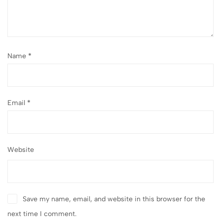
Name
*
Email
*
Website
Save my name, email, and website in this browser for the
next time I comment.