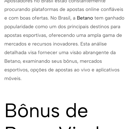
Apostadores no Brasil estão constantemente
procurando plataformas de apostas online confiáveis
e com boas ofertas. No Brasil, a
Betano
tem ganhado
popularidade como um dos principais destinos para
apostas esportivas, oferecendo uma ampla gama de
mercados e recursos inovadores. Esta análise
detalhada visa fornecer uma visão abrangente da
Betano, examinando seus bônus, mercados
esportivos, opções de apostas ao vivo e aplicativos
móveis.
Bônus de