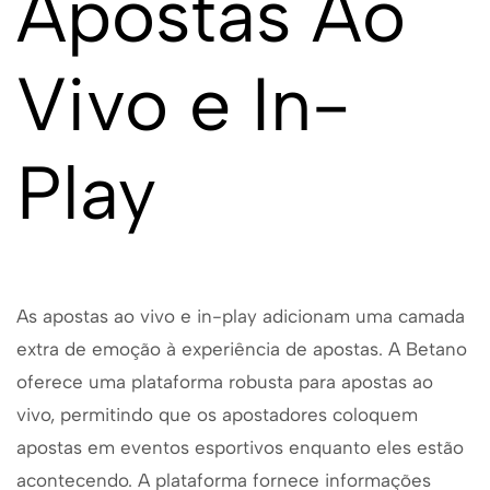
Apostas Ao
Vivo e In-
Play
As apostas ao vivo e in-play adicionam uma camada
extra de emoção à experiência de apostas. A Betano
oferece uma plataforma robusta para apostas ao
vivo, permitindo que os apostadores coloquem
apostas em eventos esportivos enquanto eles estão
acontecendo. A plataforma fornece informações