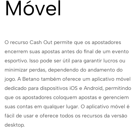
Móvel
O recurso Cash Out permite que os apostadores
encerrem suas apostas antes do final de um evento
esportivo. Isso pode ser útil para garantir lucros ou
minimizar perdas, dependendo do andamento do
jogo. A Betano também oferece um aplicativo móvel
dedicado para dispositivos iOS e Android, permitindo
que os apostadores coloquem apostas e gerenciem
suas contas em qualquer lugar. O aplicativo móvel é
fácil de usar e oferece todos os recursos da versão
desktop.