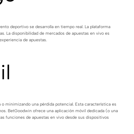
ento deportivo se desarrolla en tiempo real. La plataforma
das. La disponibilidad de mercados de apuestas en vivo es
experiencia de apuestas.
il
 o minimizando una pérdida potencial. Esta característica es
ernos. BetGoodwin ofrece una aplicación móvil dedicada (o una
 las funciones de apuestas en vivo desde sus dispositivos