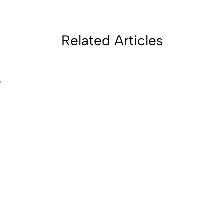
Related Articles
s