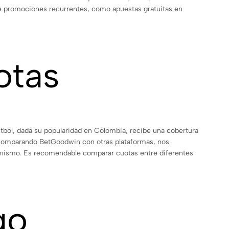
e promociones recurrentes, como apuestas gratuitas en
otas
útbol, dada su popularidad en Colombia, recibe una cobertura
l. Comparando BetGoodwin con otras plataformas, nos
 mismo. Es recomendable comparar cuotas entre diferentes
go