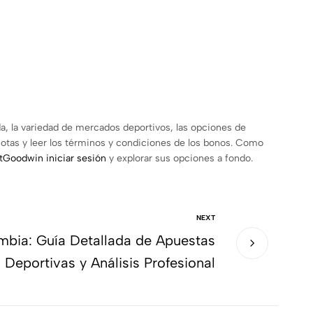
, la variedad de mercados deportivos, las opciones de
uotas y leer los términos y condiciones de los bonos. Como
tGoodwin iniciar sesión
y explorar sus opciones a fondo.
NEXT
bia: Guía Detallada de Apuestas
Deportivas y Análisis Profesional