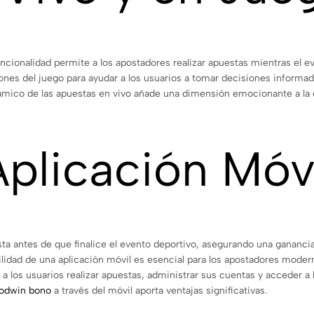
cionalidad permite a los apostadores realizar apuestas mientras el ev
ciones del juego para ayudar a los usuarios a tomar decisiones informa
ámico de las apuestas en vivo añade una dimensión emocionante a la 
plicación Móv
ta antes de que finalice el evento deportivo, asegurando una ganancia
ibilidad de una aplicación móvil es esencial para los apostadores mod
a los usuarios realizar apuestas, administrar sus cuentas y acceder a
odwin bono
a través del móvil aporta ventajas significativas.