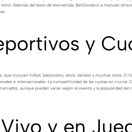
r el bono. Además del bono de bienvenida, BetGoodwin a menudo ofrec
tes.
portivos y Cu
 que incluyen fútbol, baloncesto, tenis, béisbol y muchos otros. El f
ionales e internacionales. La competitividad de las cuotas es crucia
rcados, aunque pueden variar según el evento y la popularidad del
 Vivo y en Jue