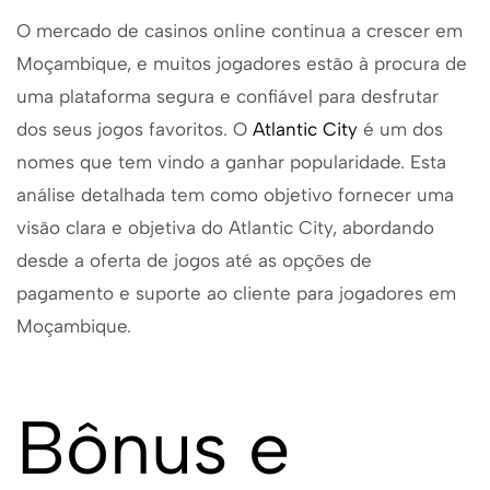
O mercado de casinos online continua a crescer em
Moçambique, e muitos jogadores estão à procura de
uma plataforma segura e confiável para desfrutar
dos seus jogos favoritos. O
Atlantic City
é um dos
nomes que tem vindo a ganhar popularidade. Esta
análise detalhada tem como objetivo fornecer uma
visão clara e objetiva do Atlantic City, abordando
desde a oferta de jogos até as opções de
pagamento e suporte ao cliente para jogadores em
Moçambique.
Bônus e