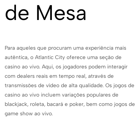
de Mesa
Para aqueles que procuram uma experiência mais
autêntica, o Atlantic City oferece uma seção de
casino ao vivo. Aqui, os jogadores podem interagir
com dealers reais em tempo real, através de
transmissões de vídeo de alta qualidade. Os jogos de
casino ao vivo incluem variações populares de
blackjack, roleta, bacará e poker, bem como jogos de
game show ao vivo.