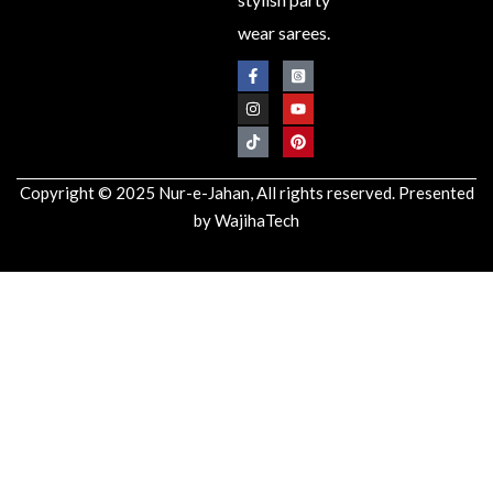
wear sarees.
Copyright © 2025 Nur-e-Jahan, All rights reserved. Presented
by
WajihaTech