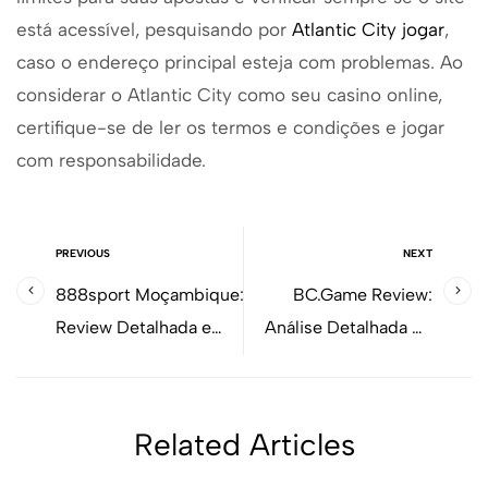
está acessível, pesquisando por
Atlantic City jogar
,
caso o endereço principal esteja com problemas. Ao
considerar o Atlantic City como seu casino online,
certifique-se de ler os termos e condições e jogar
com responsabilidade.
PREVIOUS
NEXT
888sport Moçambique:
BC.Game Review:
Review Detalhada e
Análise Detalhada do
Guia Completo
Casino Online em
Moçambique
Related Articles