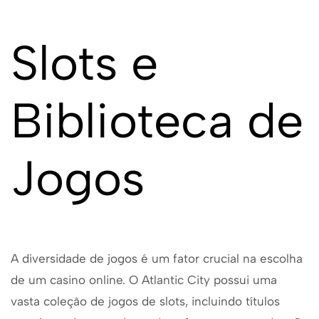
Slots e
Biblioteca de
Jogos
A diversidade de jogos é um fator crucial na escolha
de um casino online. O Atlantic City possui uma
vasta coleção de jogos de slots, incluindo títulos