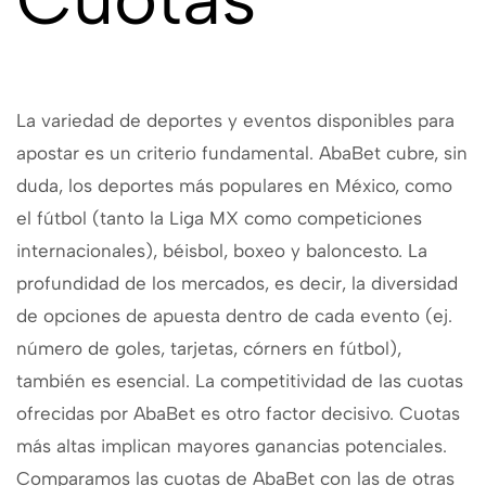
La variedad de deportes y eventos disponibles para
apostar es un criterio fundamental. AbaBet cubre, sin
duda, los deportes más populares en México, como
el fútbol (tanto la Liga MX como competiciones
internacionales), béisbol, boxeo y baloncesto. La
profundidad de los mercados, es decir, la diversidad
de opciones de apuesta dentro de cada evento (ej.
número de goles, tarjetas, córners en fútbol),
también es esencial. La competitividad de las cuotas
ofrecidas por AbaBet es otro factor decisivo. Cuotas
más altas implican mayores ganancias potenciales.
Comparamos las cuotas de AbaBet con las de otras