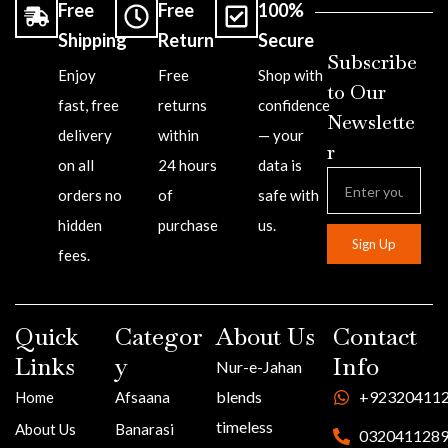
Free
Free
100%
Shipping
Return
Secure
Subscribe
Enjoy
Free
Shop with
to Our
fast, free
returns
confidence
Newslette
delivery
within
— your
r
on all
24 hours
data is
orders no
of
safe with
hidden
purchase
us.
Sign Up
fees.
Quick
Categor
About Us
Contact
Links
y
Info
Nur-e-Jahan
blends
+92320411
Home
Afsaana
timeless
About Us
Banarasi
032041128