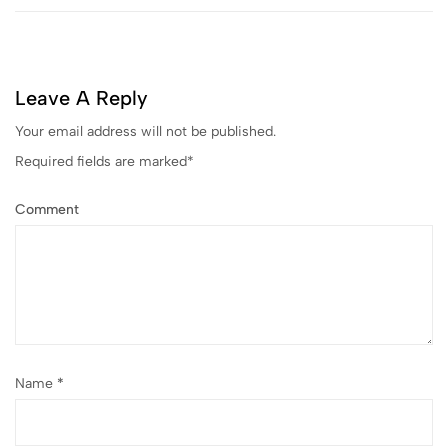
Leave A Reply
Your email address will not be published.
Required fields are marked
*
Comment
Name
*