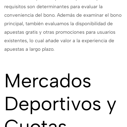
requisitos son determinantes para evaluar la
conveniencia del bono. Además de examinar el bono
principal, también evaluamos la disponibilidad de
apuestas gratis y otras promociones para usuarios
existentes, lo cual añade valor a la experiencia de
apuestas a largo plazo.
Mercados
Deportivos y
Cuotas