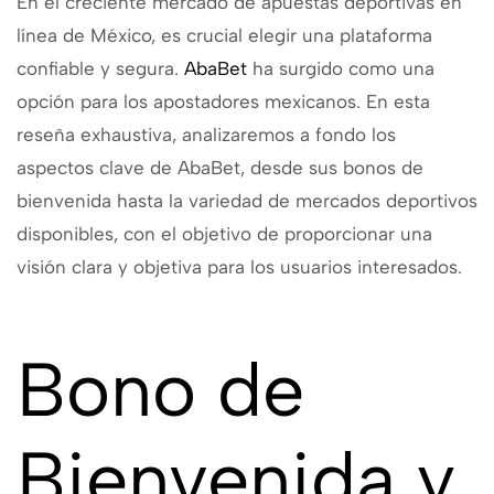
En el creciente mercado de apuestas deportivas en
línea de México, es crucial elegir una plataforma
confiable y segura.
AbaBet
ha surgido como una
opción para los apostadores mexicanos. En esta
reseña exhaustiva, analizaremos a fondo los
aspectos clave de AbaBet, desde sus bonos de
bienvenida hasta la variedad de mercados deportivos
disponibles, con el objetivo de proporcionar una
visión clara y objetiva para los usuarios interesados.
Bono de
Bienvenida y