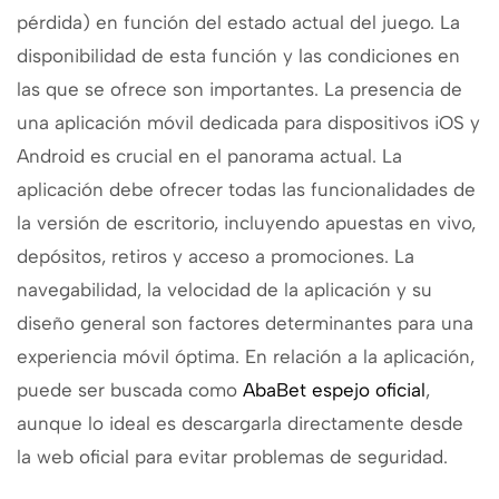
pérdida) en función del estado actual del juego. La
disponibilidad de esta función y las condiciones en
las que se ofrece son importantes. La presencia de
una aplicación móvil dedicada para dispositivos iOS y
Android es crucial en el panorama actual. La
aplicación debe ofrecer todas las funcionalidades de
la versión de escritorio, incluyendo apuestas en vivo,
depósitos, retiros y acceso a promociones. La
navegabilidad, la velocidad de la aplicación y su
diseño general son factores determinantes para una
experiencia móvil óptima. En relación a la aplicación,
puede ser buscada como
AbaBet espejo oficial
,
aunque lo ideal es descargarla directamente desde
la web oficial para evitar problemas de seguridad.