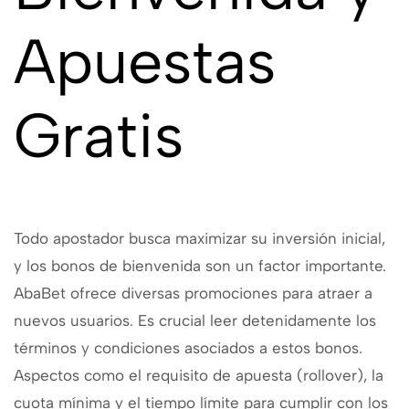
Apuestas
Gratis
Todo apostador busca maximizar su inversión inicial,
y los bonos de bienvenida son un factor importante.
AbaBet ofrece diversas promociones para atraer a
nuevos usuarios. Es crucial leer detenidamente los
términos y condiciones asociados a estos bonos.
Aspectos como el requisito de apuesta (rollover), la
cuota mínima y el tiempo límite para cumplir con los