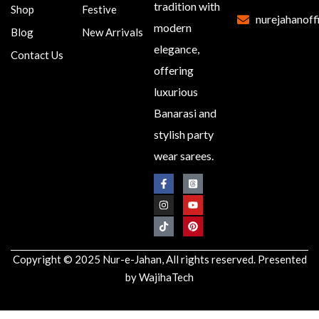
tradition with
Shop
Festive
nurejahanoff
modern
Blog
New Arrivals
elegance,
Contact Us
offering
luxurious
Banarasi and
stylish party
wear sarees.
Copyright © 2025 Nur-e-Jahan, All rights reserved. Presented
by
WajihaTech