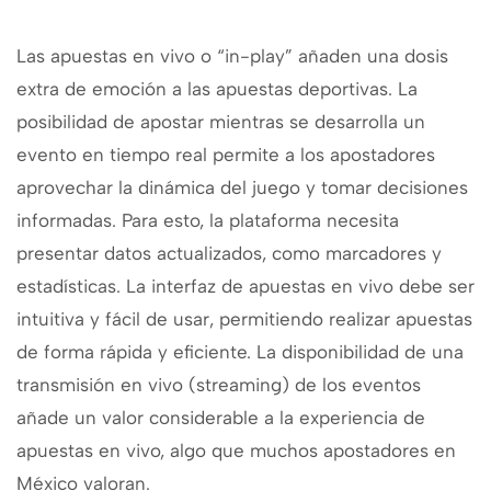
Las apuestas en vivo o “in-play” añaden una dosis
extra de emoción a las apuestas deportivas. La
posibilidad de apostar mientras se desarrolla un
evento en tiempo real permite a los apostadores
aprovechar la dinámica del juego y tomar decisiones
informadas. Para esto, la plataforma necesita
presentar datos actualizados, como marcadores y
estadísticas. La interfaz de apuestas en vivo debe ser
intuitiva y fácil de usar, permitiendo realizar apuestas
de forma rápida y eficiente. La disponibilidad de una
transmisión en vivo (streaming) de los eventos
añade un valor considerable a la experiencia de
apuestas en vivo, algo que muchos apostadores en
México valoran.