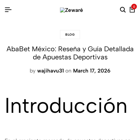
0
BLOG
AbaBet México: Reseña y Guía Detallada
de Apuestas Deportivas
by
wajihavu31
on
March 17, 2026
Introducción