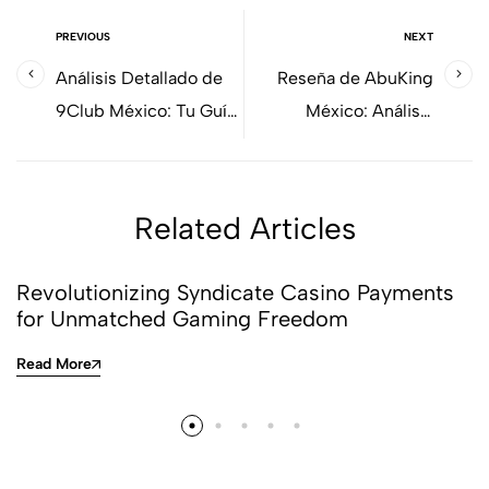
PREVIOUS
NEXT
Análisis Detallado de
Reseña de AbuKing
9Club México: Tu Guía
México: Análisis
para Apuestas
Detallado y Opiniones
Deportivas Online
de Usuarios
Related Articles
Revolutionizing Syndicate Casino Payments
for Unmatched Gaming Freedom
Read More