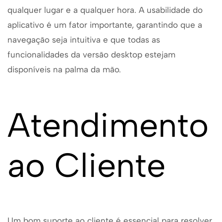
qualquer lugar e a qualquer hora. A usabilidade do
aplicativo é um fator importante, garantindo que a
navegação seja intuitiva e que todas as
funcionalidades da versão desktop estejam
disponíveis na palma da mão.
Atendimento
ao Cliente
Um bom suporte ao cliente é essencial para resolver