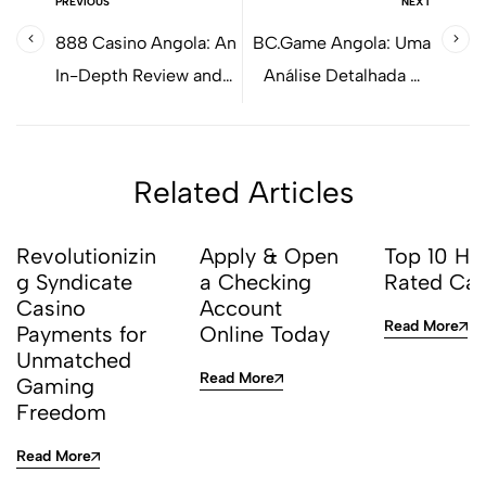
PREVIOUS
NEXT
888 Casino Angola: An
BC.Game Angola: Uma
In-Depth Review and
Análise Detalhada do
Guide
Casino Online
Related Articles
Revolutionizin
Apply & Open
Top 10 Hi
g Syndicate
a Checking
Rated Cas
Casino
Account
Read More
Payments for
Online Today
Unmatched
Read More
Gaming
Freedom
Read More