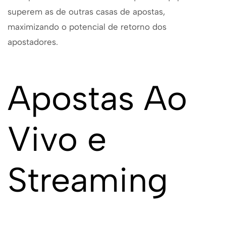
superem as de outras casas de apostas,
maximizando o potencial de retorno dos
apostadores.
Apostas Ao
Vivo e
Streaming