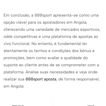
Em conclusão, a 888sport apresenta-se como uma
opção viável para os apostadores em Angola,
oferecendo uma variedade de mercados esportivos,
odds competitivas e uma plataforma de apostas ao
vivo funcional. No entanto, é fundamental ler
atentamente os termos e condições dos bônus e
promoções, bem como avaliar a qualidade do
suporte ao cliente antes de se comprometer com a
plataforma. Analise suas necessidades e veja onde
realizar sua
888sport aposta
, de forma responsável,
em Angola.