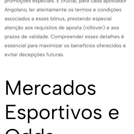
promoções especiais. É crucial, para cada apostador
Angolano, ler atentamente os termos e condições
associados a esses bônus, prestando especial
atenção aos requisitos de aposta (rollover) e aos
prazos de validade. Compreender esses detalhes é
essencial para maximizar os benefícios oferecidos e
evitar decepções futuras.
Mercados
Esportivos e