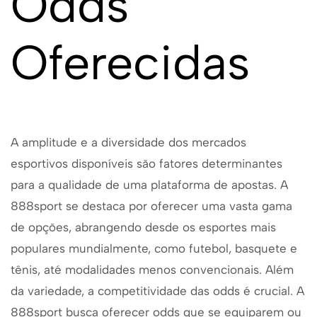
Odds
Oferecidas
A amplitude e a diversidade dos mercados
esportivos disponíveis são fatores determinantes
para a qualidade de uma plataforma de apostas. A
888sport se destaca por oferecer uma vasta gama
de opções, abrangendo desde os esportes mais
populares mundialmente, como futebol, basquete e
tênis, até modalidades menos convencionais. Além
da variedade, a competitividade das odds é crucial. A
888sport busca oferecer odds que se equiparem ou