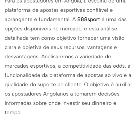
Para os apostadores em Angola, a escolha de uma
plataforma de apostas esportivas confiável e
abrangente é fundamental. A
888sport
é uma das
opções disponíveis no mercado, e esta análise
detalhada tem como objetivo fornecer uma visão
clara e objetiva de seus recursos, vantagens e
desvantagens. Analisaremos a variedade de
mercados esportivos, a competitividade das odds, a
funcionalidade da plataforma de apostas ao vivo e a
qualidade do suporte ao cliente. O objetivo é auxiliar
os apostadores Angolanos a tomarem decisões
informadas sobre onde investir seu dinheiro e
tempo.