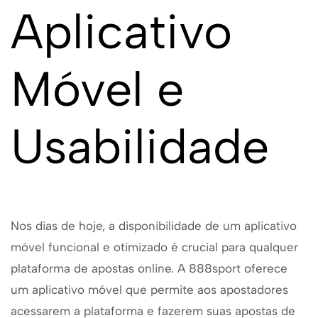
Aplicativo
Móvel e
Usabilidade
Nos dias de hoje, a disponibilidade de um aplicativo
móvel funcional e otimizado é crucial para qualquer
plataforma de apostas online. A 888sport oferece
um aplicativo móvel que permite aos apostadores
acessarem a plataforma e fazerem suas apostas de