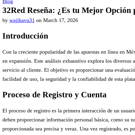
Blog
32Red Reseña: ¿Es tu Mejor Opción 
by
wajihavu31
on
March 17, 2026
Introducción
Con la creciente popularidad de las apuestas en línea en Mé
en expansión. Este análisis exhaustivo explora los diversos 
servicio al cliente. El objetivo es proporcionar una evaluac
facilidad de uso, la seguridad y la confiabilidad de esta pla
Proceso de Registro y Cuenta
El proceso de registro es la primera interacción de un usuar
deben proporcionar información personal básica, como su no
proporcionada sea precisa y veraz. Una vez registrado, es po