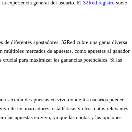
n la experiencia general del usuario. El
32Red registro
suele
es de diferentes apostadores. 32Red cubre una gama diversa
cen múltiples mercados de apuestas, como apuestas al ganador
s crucial para maximizar las ganancias potenciales. Si las
una sección de apuestas en vivo donde los usuarios pueden
ivo de los marcadores, estadísticas y otros datos relevantes
ara las apuestas en vivo, ya que las cuotas y las opciones