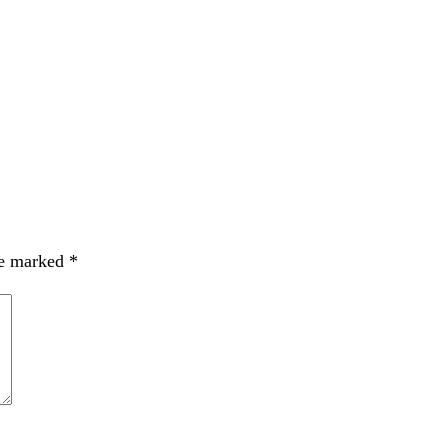
re marked
*