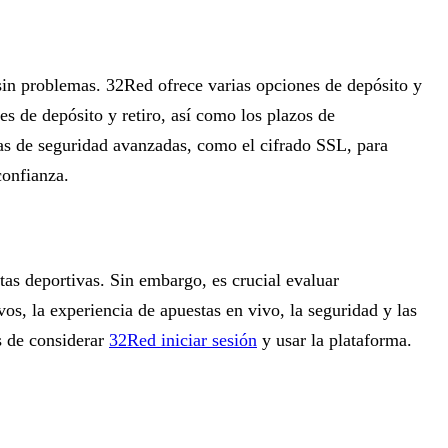
 sin problemas. 32Red ofrece varias opciones de depósito y
tes de depósito y retiro, así como los plazos de
as de seguridad avanzadas, como el cifrado SSL, para
confianza.
as deportivas. Sin embargo, es crucial evaluar
os, la experiencia de apuestas en vivo, la seguridad y las
s de considerar
32Red iniciar sesión
y usar la plataforma.