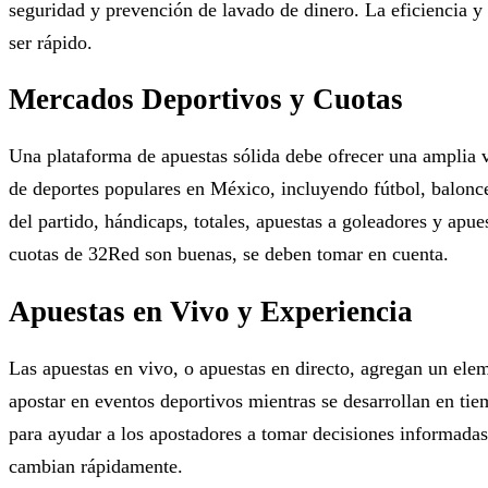
seguridad y prevención de lavado de dinero. La eficiencia y 
ser rápido.
Mercados Deportivos y Cuotas
Una plataforma de apuestas sólida debe ofrecer una amplia v
de deportes populares en México, incluyendo fútbol, balonce
del partido, hándicaps, totales, apuestas a goleadores y apue
cuotas de 32Red son buenas, se deben tomar en cuenta.
Apuestas en Vivo y Experiencia
Las apuestas en vivo, o apuestas en directo, agregan un ele
apostar en eventos deportivos mientras se desarrollan en tie
para ayudar a los apostadores a tomar decisiones informadas.
cambian rápidamente.