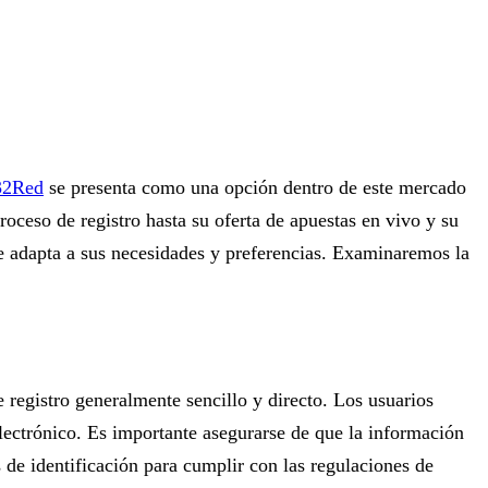
32Red
se presenta como una opción dentro de este mercado
oceso de registro hasta su oferta de apuestas en vivo y su
 se adapta a sus necesidades y preferencias. Examinaremos la
 registro generalmente sencillo y directo. Los usuarios
lectrónico. Es importante asegurarse de que la información
 de identificación para cumplir con las regulaciones de