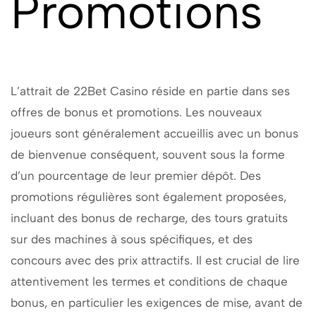
Promotions
L’attrait de 22Bet Casino réside en partie dans ses
offres de bonus et promotions. Les nouveaux
joueurs sont généralement accueillis avec un bonus
de bienvenue conséquent, souvent sous la forme
d’un pourcentage de leur premier dépôt. Des
promotions régulières sont également proposées,
incluant des bonus de recharge, des tours gratuits
sur des machines à sous spécifiques, et des
concours avec des prix attractifs. Il est crucial de lire
attentivement les termes et conditions de chaque
bonus, en particulier les exigences de mise, avant de