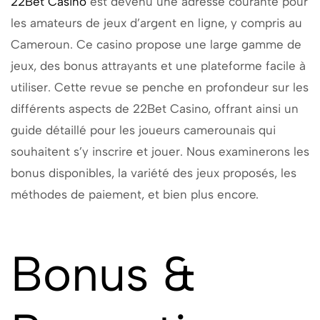
22Bet Casino
est devenu une adresse courante pour
les amateurs de jeux d’argent en ligne, y compris au
Cameroun. Ce casino propose une large gamme de
jeux, des bonus attrayants et une plateforme facile à
utiliser. Cette revue se penche en profondeur sur les
différents aspects de 22Bet Casino, offrant ainsi un
guide détaillé pour les joueurs camerounais qui
souhaitent s’y inscrire et jouer. Nous examinerons les
bonus disponibles, la variété des jeux proposés, les
méthodes de paiement, et bien plus encore.
Bonus &