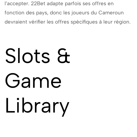
l’accepter. 22Bet adapte parfois ses offres en
fonction des pays, donc les joueurs du Cameroun
devraient vérifier les offres spécifiques à leur région.
Slots &
Game
Library