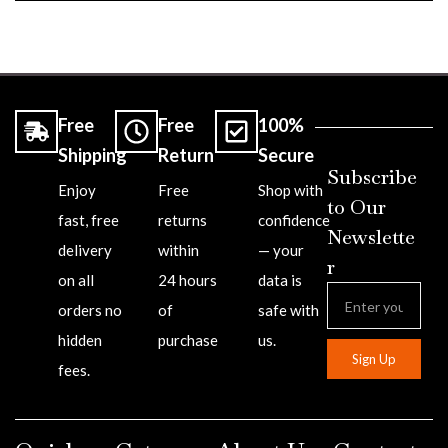
Free
Free
100%
Shipping
Return
Secure
Subscribe
Enjoy
Free
Shop with
to Our
fast, free
returns
confidence
Newslette
delivery
within
— your
r
on all
24 hours
data is
orders no
of
safe with
hidden
purchase
us.
Sign Up
fees.