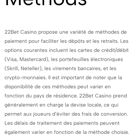
22Bet Casino propose une variété de méthodes de
paiement pour faciliter les dépôts et les retraits. Les
options courantes incluent les cartes de crédit/débit
(Visa, Mastercard), les portefeuilles électroniques
(Skrill, Neteller), les virements bancaires, et les
crypto-monnaies. Il est important de noter que la
disponibilité de ces méthodes peut varier en
fonction du pays de résidence. 22Bet Casino prend
généralement en charge la devise locale, ce qui
permet aux joueurs d’éviter des frais de conversion.
Les délais de traitement des paiements peuvent
également varier en fonction de la méthode choisie.