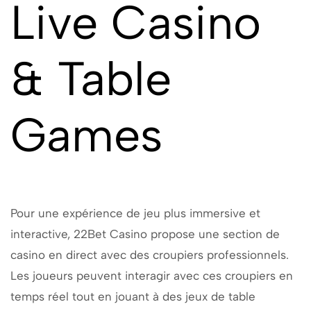
Live Casino
& Table
Games
Pour une expérience de jeu plus immersive et
interactive, 22Bet Casino propose une section de
casino en direct avec des croupiers professionnels.
Les joueurs peuvent interagir avec ces croupiers en
temps réel tout en jouant à des jeux de table