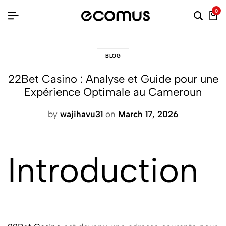
0
BLOG
22Bet Casino : Analyse et Guide pour une
Expérience Optimale au Cameroun
by
wajihavu31
on
March 17, 2026
Introduction