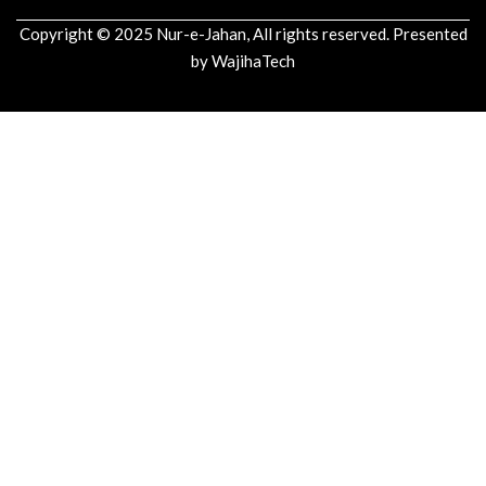
Copyright © 2025 Nur-e-Jahan, All rights reserved. Presented
by
WajihaTech