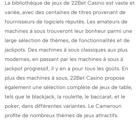
La bibliothèque de jeux de 22Bet Casino est vaste et
variée, avec des centaines de titres provenant de
fournisseurs de logiciels réputés. Les amateurs de
machines à sous trouveront leur bonheur parmi une
large sélection de thèmes, de fonctionnalités et de
jackpots. Des machines à sous classiques aux plus
modernes, en passant par les machines à sous à
jackpot progressif, il y en a pour tous les goûts. En
plus des machines à sous, 22Bet Casino propose
également une sélection complète de jeux de table,
tels que le blackjack, la roulette, le baccarat, et le
poker, dans différentes variantes. Le Cameroun
profite de nombreux thèmes de jeux attractifs.