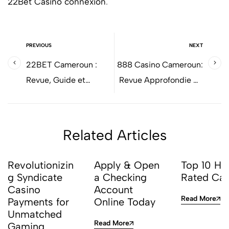
22Bet Casino connexion
.
PREVIOUS
NEXT
22BET Cameroun :
888 Casino Cameroun:
Revue, Guide et
Revue Approfondie du
Expérience Utilisateur
Casino en Ligne
Related Articles
Revolutionizin
Apply & Open
Top 10 Hi
g Syndicate
a Checking
Rated Cas
Casino
Account
Read More
Payments for
Online Today
Unmatched
Read More
Gaming