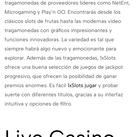
tragamonedas de proveedores líderes como NetEnt,
Microgaming y Play’n GO. Encontrarás desde los
clásicos slots de frutas hasta las modernas video
tragamonedas con gráficos impresionantes y
funciones innovadoras. La variedad es tal que
siempre habrá algo nuevo y emocionante para
explorar. Además de las tragamonedas, 1xSlots
ofrece una buena selección de juegos de jackpot
progresivo, que ofrecen la posibilidad de ganar
premios enormes. Es fácil
1xSlots jugar
y probar
suerte con diferentes títulos, gracias a su interfaz
intuitiva y opciones de filtro.