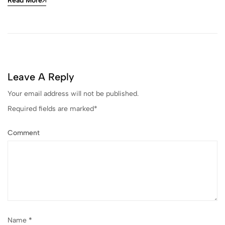
Read More
Leave A Reply
Your email address will not be published.
Required fields are marked
*
Comment
Name
*