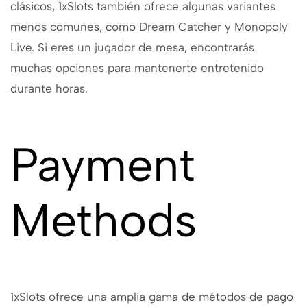
clásicos, 1xSlots también ofrece algunas variantes
menos comunes, como Dream Catcher y Monopoly
Live. Si eres un jugador de mesa, encontrarás
muchas opciones para mantenerte entretenido
durante horas.
Payment
Methods
1xSlots ofrece una amplia gama de métodos de pago