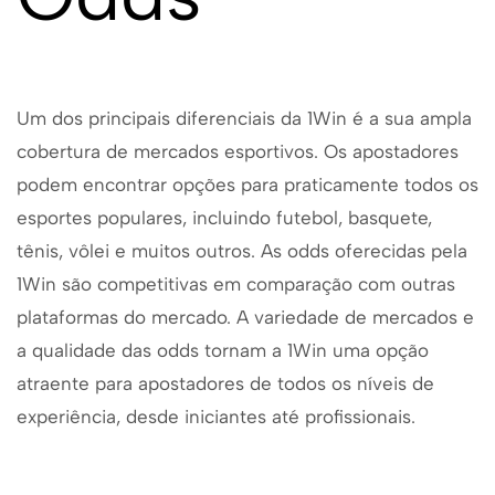
Um dos principais diferenciais da 1Win é a sua ampla
cobertura de mercados esportivos. Os apostadores
podem encontrar opções para praticamente todos os
esportes populares, incluindo futebol, basquete,
tênis, vôlei e muitos outros. As odds oferecidas pela
1Win são competitivas em comparação com outras
plataformas do mercado. A variedade de mercados e
a qualidade das odds tornam a 1Win uma opção
atraente para apostadores de todos os níveis de
experiência, desde iniciantes até profissionais.