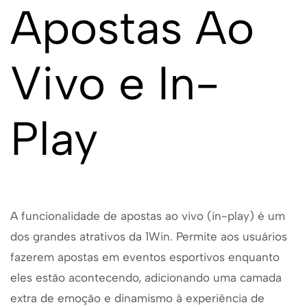
Apostas Ao
Vivo e In-
Play
A funcionalidade de apostas ao vivo (in-play) é um
dos grandes atrativos da 1Win. Permite aos usuários
fazerem apostas em eventos esportivos enquanto
eles estão acontecendo, adicionando uma camada
extra de emoção e dinamismo à experiência de