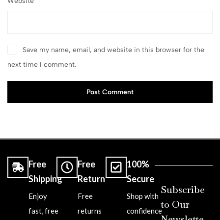
Website
Save my name, email, and website in this browser for the
next time I comment.
Post Comment
Free
Free
100%
Shipping
Return
Secure
Subscribe
Enjoy
Free
Shop with
to Our
fast, free
returns
confidence
Newslette