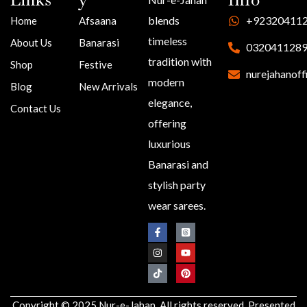
blends
+92320411
Home
Afsaana
timeless
About Us
Banarasi
032041128
tradition with
Shop
Festive
nurejahanoff
modern
Blog
New Arrivals
elegance,
Contact Us
offering
luxurious
Banarasi and
stylish party
wear sarees.
Copyright © 2025 Nur-e-Jahan, All rights reserved. Presented