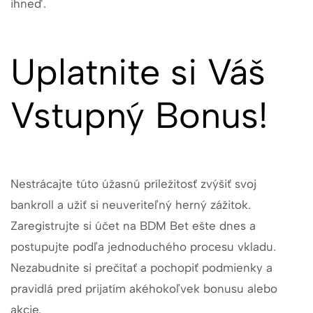
ihneď.
Uplatnite si Váš
Vstupný Bonus!
Nestrácajte túto úžasnú príležitosť zvýšiť svoj
bankroll a užiť si neuveriteľný herný zážitok.
Zaregistrujte si účet na BDM Bet ešte dnes a
postupujte podľa jednoduchého procesu vkladu.
Nezabudnite si prečítať a pochopiť podmienky a
pravidlá pred prijatím akéhokoľvek bonusu alebo
akcie.