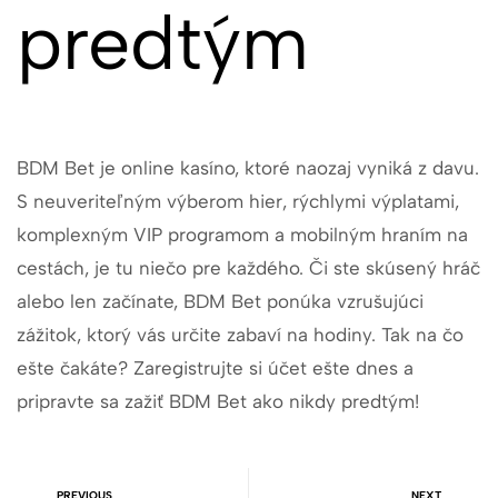
predtým
BDM Bet je online kasíno, ktoré naozaj vyniká z davu.
S neuveriteľným výberom hier, rýchlymi výplatami,
komplexným VIP programom a mobilným hraním na
cestách, je tu niečo pre každého. Či ste skúsený hráč
alebo len začínate, BDM Bet ponúka vzrušujúci
zážitok, ktorý vás určite zabaví na hodiny. Tak na čo
ešte čakáte? Zaregistrujte si účet ešte dnes a
pripravte sa zažiť BDM Bet ako nikdy predtým!
PREVIOUS
NEXT