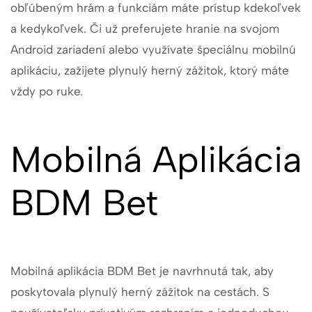
obľúbeným hrám a funkciám máte prístup kdekoľvek
a kedykoľvek. Či už preferujete hranie na svojom
Android zariadení alebo využívate špeciálnu mobilnú
aplikáciu, zažijete plynulý herný zážitok, ktorý máte
vždy po ruke.
Mobilná Aplikácia
BDM Bet
Mobilná aplikácia BDM Bet je navrhnutá tak, aby
poskytovala plynulý herný zážitok na cestách. S