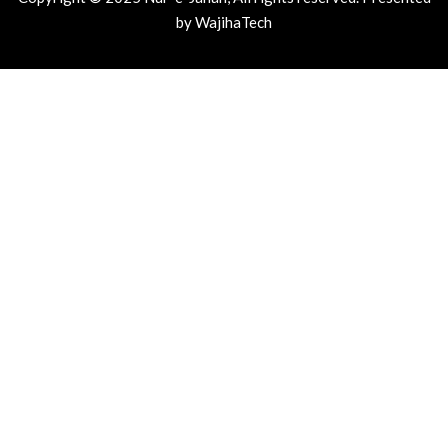
by
WajihaTech