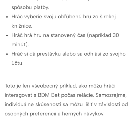
spôsobu platby.
Hráč vyberie svoju obľúbenú hru zo širokej
knižnice.
Hráč hrá hru na stanovený čas (napríklad 30
minút).
Hráč si dá prestávku alebo sa odhlási zo svojho
účtu.
Toto je len všeobecný príklad, ako môžu hráči
interagovať s BDM Bet počas relácie. Samozrejme,
individuálne skúsenosti sa môžu líšiť v závislosti od
osobných preferencií a herných návykov.