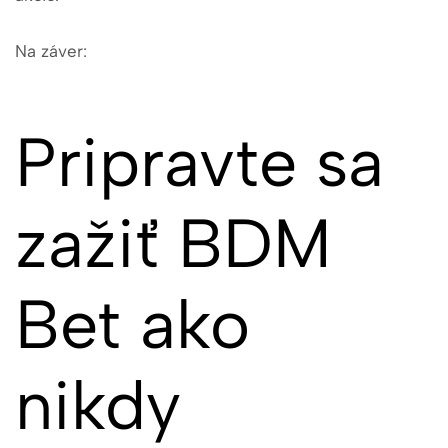
Na záver:
Pripravte sa
zažiť BDM
Bet ako
nikdy