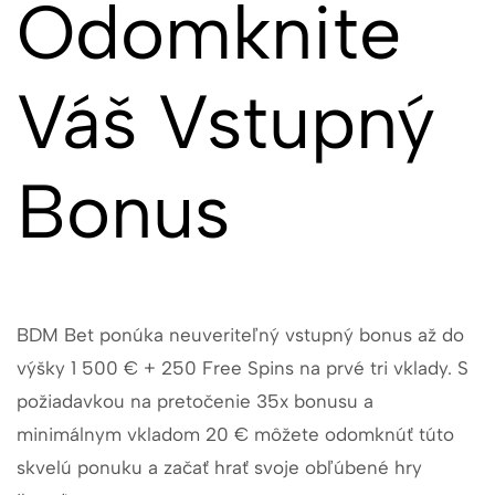
Odomknite
Váš Vstupný
Bonus
BDM Bet ponúka neuveriteľný vstupný bonus až do
výšky 1 500 € + 250 Free Spins na prvé tri vklady. S
požiadavkou na pretočenie 35x bonusu a
minimálnym vkladom 20 € môžete odomknúť túto
skvelú ponuku a začať hrať svoje obľúbené hry