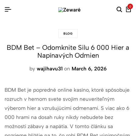
0
BLOG
BDM Bet – Odomknite Silu 6 000 Hier a
Napínavých Odmien
by
wajihavu31
on
March 6, 2026
BDM Bet je popredné online kasíno, ktoré spôsobuje
rozruch v hernom svete svojím neuveriteľným
výberom hier a vzrušujúcimi odmenami. S viac ako 6
000 hrami na dosah ruky nikdy nebudete bez
možnosti zábavy a napätia. V tomto článku sa
pozrieme bližšie na to, čo robí BDM Bet výnimočným