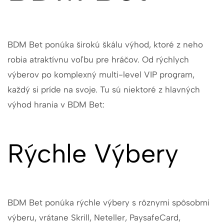
BDM Bet ponúka širokú škálu výhod, ktoré z neho
robia atraktívnu voľbu pre hráčov. Od rýchlych
výberov po komplexný multi-level VIP program,
každý si príde na svoje. Tu sú niektoré z hlavných
výhod hrania v BDM Bet:
Rýchle Výbery
BDM Bet ponúka rýchle výbery s rôznymi spôsobmi
výberu, vrátane Skrill, Neteller, PaysafeCard,